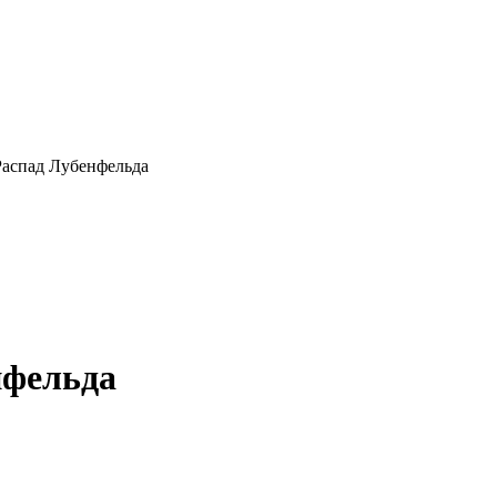
 Распад Лубенфельда
нфельда