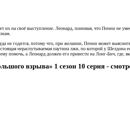
 их на своё выступление. Леонард, понимая, что Пенни не умеет
онам.
да не годится, потому что, при желании, Пенни может выяснить 
настоящая нераспутываемая паутина лжи, по которой у Шелдона е
ему помочь, а Леонард должен его привести на Лонг-Бич, где, я
льшого взрыва» 1 сезон 10 серия - смот