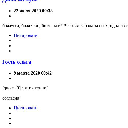
22 июля 2020 00:38
божечки, божечки , божечьки!!!! как же я рада за всех, одна из
Цитировать
Гость ольга
9 марта 2020 00:42
[quote=ff]сам ты говно[
согласна
Цитировать