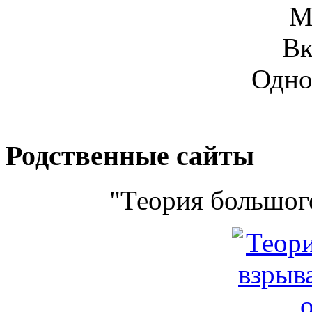
М
Вк
Одно
Родственные сайты
"Теория большого