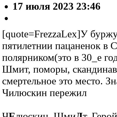
17 июля 2023 23:46
[quote=FrezzaLex]У буржу
пятилетнии пацаненок в 
полярником(это в 30_е го
Шмит, поморы, скандинав
смертельное это место. Зн
Чилюскин пережил
Ч
Е
люскин, Шми
Д
т. Геро