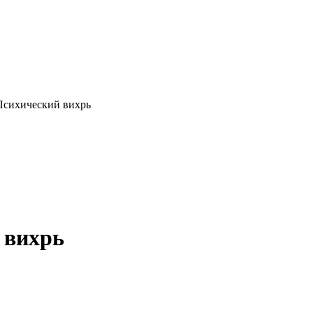
 Психический вихрь
й вихрь