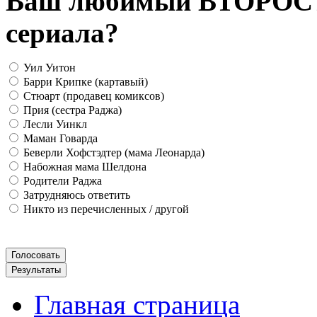
Ваш любимый ВТОРОС
сериала?
Уил Уитон
Барри Крипке (картавый)
Стюарт (продавец комиксов)
Прия (сестра Раджа)
Лесли Уинкл
Маман Говарда
Беверли Хофстэдтер (мама Леонарда)
Набожная мама Шелдона
Родители Раджа
Затрудняюсь ответить
Никто из перечисленных / другой
Главная страница