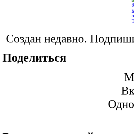
Создан недавно. Подпиши
Поделиться
М
Вк
Одно