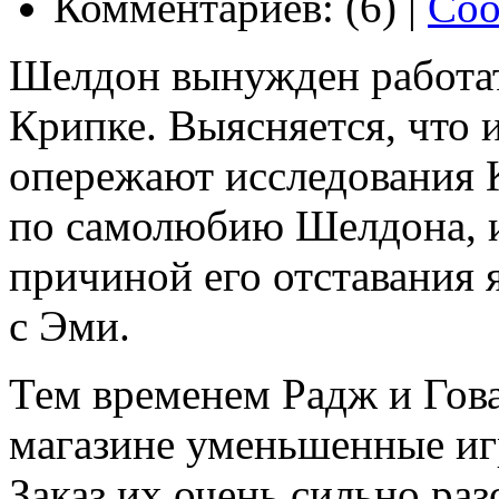
Комментариев: (6) |
Соо
Шелдон вынужден работат
Крипке. Выясняется, что 
опережают исследования К
по самолюбию Шелдона, и
причиной его отставания 
с Эми.
Тем временем Радж и Гова
магазине уменьшенные иг
Заказ их очень сильно раз