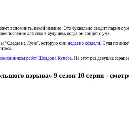
ожет вспомнить, какой именно. Это буквально сводит парня с ум
еопослание для себя в будущем, когда он сойдёт с ума.
ппы "Следы на Луне", которую они
недавно создали
. Судя по анк
иться.
 поклонником работ Шелдона Купера
. На этот раз девушка заране
льшого взрыва» 9 сезон 10 серия - смот