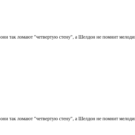
о они так ломают "четвертую стену", а Шелдон не помнит мелодию
о они так ломают "четвертую стену", а Шелдон не помнит мелодию