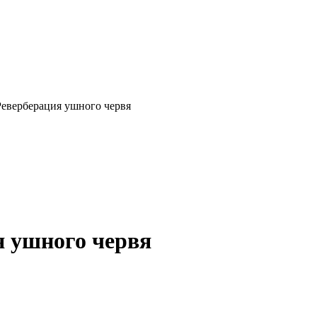
 Реверберация ушного червя
ия ушного червя