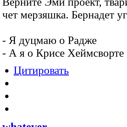
Верните Эми проект, твар
чет мерзяшка. Бернадет уг
- Я дуцмаю о Радже
- А я о Крисе Хеймсворте
Цитировать
whatever