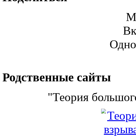
М
Вк
Одно
Родственные сайты
"Теория большого