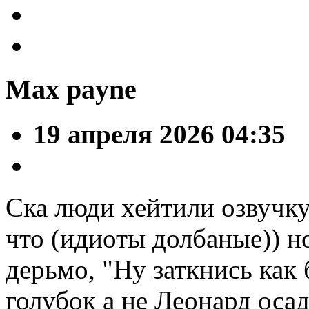
Max payne
19 апреля 2026 04:35
Ска люди хейтили озвучк
что (идиоты долбаные)) н
дерьмо, "Ну заткнись как 
голубок а не Леонард оса